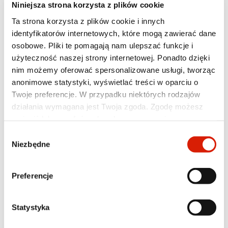
Niniejsza strona korzysta z plików cookie
Ta strona korzysta z plików cookie i innych
identyfikatorów internetowych, które mogą zawierać dane
osobowe. Pliki te pomagają nam ulepszać funkcje i
użyteczność naszej strony internetowej. Ponadto dzięki
nim możemy oferować spersonalizowane usługi, tworząc
anonimowe statystyki, wyświetlać treści w oparciu o
Twoje preferencje. W przypadku niektórych rodzajów
Approvals
działania wymagana jest Twoja zgoda. Zgodę możesz
MAN 324 Typ Si-OAT, Daimler Truck Fluid
zmienić lub wycofać w dowolnym momencie poprzez
Release 29D120 (Mercedes Benz 326.5)
ustawienia preferencji w tym oknie, które możesz
Wybór
otworzyć w dowolnym momencie w sekcji
Polityka
Niezbędne
Meets requirements
zgody
prywatności
. Poszczególne rodzaje plików cookies oraz
MB-Approval 326.6, VW/Audi/Seat/Skoda TL
więcej informacji znajdziesz w poniższej tabeli. W
774-G (G12++), Cummins CES 14603, DEUTZ
Preferencje
przypadku pytań lub w celu realizacji swoich praw
DQC CC-14, PN-C-40007:2000, ASTM D3306,
prosimy o kontakt z Inspektorem Ochrony Danych.
ASTM D4985, BS 6580, ÖNORM V 5123, SAE
J1034.
Statystyka