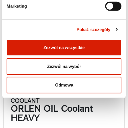
PETRYGO antifreeze concentrates are a
Marketing
comprehensive line of products, depending on
the type of production technology used,
suitable for use in the cooling systems of any
car engine, both in modern engines, made
Pokaż szczegóły
mainly of aluminum, and in older types of
engines. They are produced based on high-
Zezwól na wszystkie
quality ethylene glycol.
Expand
Zezwól na wybór
Odmowa
COOLANT
ORLEN OIL Coolant
HEAVY