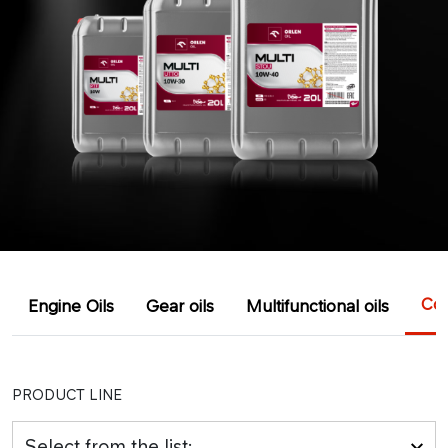
Coo
Engine Oils
Gear oils
Multifunctional oils
PRODUCT LINE
Select from the list: