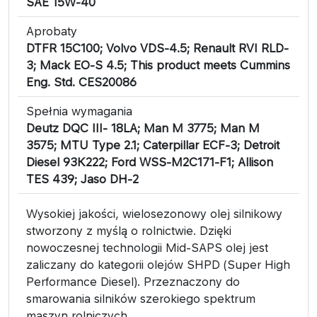
SAE 15W-40
Aprobaty
DTFR 15C100; Volvo VDS-4.5; Renault RVI RLD-
3; Mack EO-S 4.5; This product meets Cummins
Eng. Std. CES20086
Spełnia wymagania
Deutz DQC III- 18LA; Man M 3775; Man M
3575; MTU Type 2.1; Caterpillar ECF-3; Detroit
Diesel 93K222; Ford WSS-M2C171-F1; Allison
TES 439; Jaso DH-2
Wysokiej jakości, wielosezonowy olej silnikowy
stworzony z myślą o rolnictwie. Dzięki
nowoczesnej technologii Mid-SAPS olej jest
zaliczany do kategorii olejów SHPD (Super High
Performance Diesel). Przeznaczony do
smarowania silników szerokiego spektrum
maszyn rolniczych.