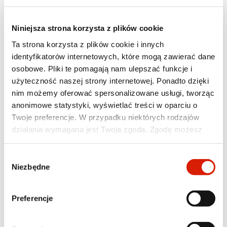
Niniejsza strona korzysta z plików cookie
Jakość
Ta strona korzysta z plików cookie i innych
API: CD
identyfikatorów internetowych, które mogą zawierać dane
osobowe. Pliki te pomagają nam ulepszać funkcje i
Lepkość
użyteczność naszej strony internetowej. Ponadto dzięki
SAE 15W-40
nim możemy oferować spersonalizowane usługi, tworząc
anonimowe statystyki, wyświetlać treści w oparciu o
Wielosezonowy olej silnikowy ORLEN OIL
Twoje preferencje. W przypadku niektórych rodzajów
Superol F CD 15W-40 zawiera selektywnie
działania wymagana jest Twoja zgoda. Zgodę możesz
rafinowane, odparafinowane
zmienić lub wycofać w dowolnym momencie poprzez
rozpuszczalnikowo i hydrorafinowane destylaty
ustawienia preferencji w tym oknie, które możesz
olejowe uzyskiwane z ropy naftowej oraz
Wybór
otworzyć w dowolnym momencie w sekcji
Polityka
Niezbędne
odpowiednio dobrany pakiet dodatków
zgody
prywatności
. Poszczególne rodzaje plików cookies oraz
uszlachetniających o działaniu wielofunkcyjnym.
więcej informacji znajdziesz w poniższej tabeli. W
Przeznaczony do stosowany w
Preferencje
przypadku pytań lub w celu realizacji swoich praw
wysokoprężnych silnikach pojazdów, maszyn i
prosimy o kontakt z Inspektorem Ochrony Danych.
agregatów pracujących w ciężkich warunkach