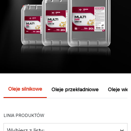
Oleje silnikowe
Oleje przekładniowe
Oleje wie
LINIA PRODUKTÓW
Wybierz z listy: