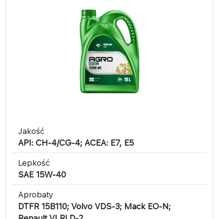
Jakość
API: CH-4/CG-4; ACEA: E7, E5
Lepkość
SAE 15W-40
Aprobaty
DTFR 15B110; Volvo VDS-3; Mack EO-N;
Renault VI RLD-2