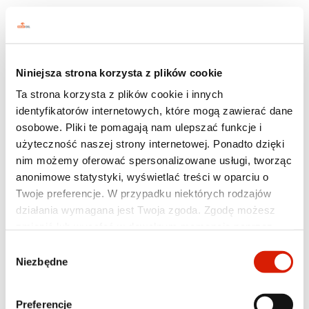
MAX EXPERT
ORLEN OIL MAX EXPERT
A5/B5 0W-30
Niniejsza strona korzysta z plików cookie
Ta strona korzysta z plików cookie i innych
identyfikatorów internetowych, które mogą zawierać dane
osobowe. Pliki te pomagają nam ulepszać funkcje i
użyteczność naszej strony internetowej. Ponadto dzięki
nim możemy oferować spersonalizowane usługi, tworząc
anonimowe statystyki, wyświetlać treści w oparciu o
Twoje preferencje. W przypadku niektórych rodzajów
działania wymagana jest Twoja zgoda. Zgodę możesz
zmienić lub wycofać w dowolnym momencie poprzez
ustawienia preferencji w tym oknie, które możesz
Wybór
otworzyć w dowolnym momencie w sekcji
Polityka
Niezbędne
zgody
prywatności
. Poszczególne rodzaje plików cookies oraz
więcej informacji znajdziesz w poniższej tabeli. W
Jakość
Preferencje