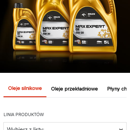
Oleje silnikowe
Oleje przekładniowe
Płyny chł
LINIA PRODUKTÓW
Wybierz z listy: