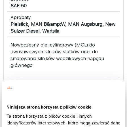
SAE 50
Aprobaty
Pielstick, MAN B&amp;W, MAN Augsburg, New
Sulzer Diesel, Wartsila
Nowoczesny olej cylindrowy (MCL) do
dwusuwowych silników statków oraz do
smarowania silników wodzikowych napędu
głównego
Niniejsza strona korzysta z plików cookie
Oleje żeglugowe
MARINOL RG
Ta strona korzysta z plików cookie i innych
identyfikatorów internetowych, które mogą zawierać dane
3030/3040