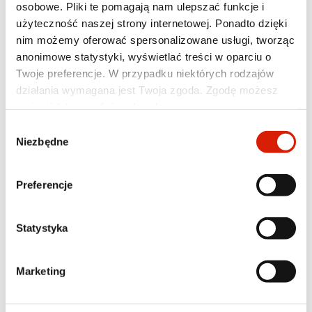
osobowe. Pliki te pomagają nam ulepszać funkcje i
użyteczność naszej strony internetowej. Ponadto dzięki
nim możemy oferować spersonalizowane usługi, tworząc
anonimowe statystyki, wyświetlać treści w oparciu o
Twoje preferencje. W przypadku niektórych rodzajów
działania wymagana jest Twoja zgoda. Zgodę możesz
zmienić lub wycofać w dowolnym momencie poprzez
ustawienia preferencji w tym oknie, które możesz
Wybór
otworzyć w dowolnym momencie w sekcji
Polityka
Niezbędne
zgody
prywatności
. Poszczególne rodzaje plików cookies oraz
więcej informacji znajdziesz w poniższej tabeli. W
Preferencje
przypadku pytań lub w celu realizacji swoich praw
prosimy o kontakt z Inspektorem Ochrony Danych.
Lepkość
Statystyka
SAE 30, SAE 40
Aprobaty
Marketing
Pielstick, MAN B&amp;W, MAN Augsburg, New
Sulzer Diesel, Wartsila