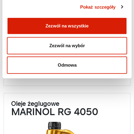
Pokaż szczegóły
Oleje typu TPEO (Trunk Piston Engine Oil),
przeznaczone do smarowania obiegowo-
cylindrowego okrętowych silników
Zezwól na wszystkie
bezwodzikowych napędu głównego i
agregatów pracujących na paliwie ciężkim
Zezwól na wybór
Karta PDS
Odmowa
Plik PDF
Oleje żeglugowe
MARINOL RG 4050