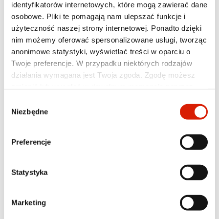
identyfikatorów internetowych, które mogą zawierać dane
osobowe. Pliki te pomagają nam ulepszać funkcje i
Wybierz z listy:
użyteczność naszej strony internetowej. Ponadto dzięki
nim możemy oferować spersonalizowane usługi, tworząc
anonimowe statystyki, wyświetlać treści w oparciu o
FILTRUJ
Twoje preferencje. W przypadku niektórych rodzajów
działania wymagana jest Twoja zgoda. Zgodę możesz
zmienić lub wycofać w dowolnym momencie poprzez
ustawienia preferencji w tym oknie, które możesz
Oleje elektroizolacyjne
Wybór
otworzyć w dowolnym momencie w sekcji
Polityka
ORLEN OIL TRAFO EN
Niezbędne
zgody
prywatności
. Poszczególne rodzaje plików cookies oraz
więcej informacji znajdziesz w poniższej tabeli. W
Preferencje
przypadku pytań lub w celu realizacji swoich praw
prosimy o kontakt z Inspektorem Ochrony Danych.
Statystyka
Marketing