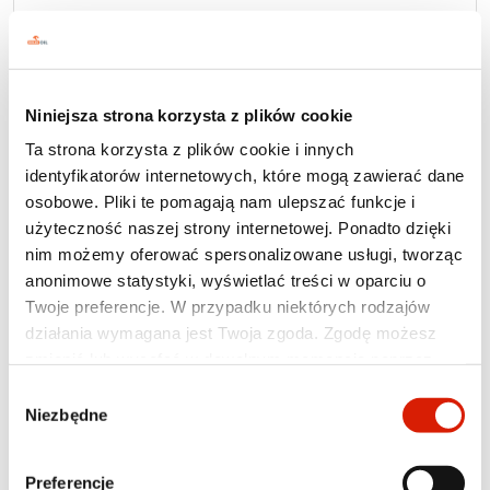
Oleje sprężarkowe
Niniejsza strona korzysta z plików cookie
CORALIA PE
Ta strona korzysta z plików cookie i innych
identyfikatorów internetowych, które mogą zawierać dane
osobowe. Pliki te pomagają nam ulepszać funkcje i
użyteczność naszej strony internetowej. Ponadto dzięki
nim możemy oferować spersonalizowane usługi, tworząc
anonimowe statystyki, wyświetlać treści w oparciu o
Twoje preferencje. W przypadku niektórych rodzajów
działania wymagana jest Twoja zgoda. Zgodę możesz
zmienić lub wycofać w dowolnym momencie poprzez
ustawienia preferencji w tym oknie, które możesz
Wybór
otworzyć w dowolnym momencie w sekcji
Polityka
Niezbędne
zgody
prywatności
. Poszczególne rodzaje plików cookies oraz
więcej informacji znajdziesz w poniższej tabeli. W
Preferencje
Lepkość