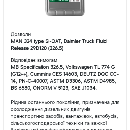
Дозволи
MAN 324 type Si-OAT, Daimler Truck Fluid
Release 29D120 (326.5)
Відповідає вимогам
MB Specification 326.5, Volkswagen TL 774 G
(G12++), Cummins CES 14603, DEUTZ DQC CC-
14, PN-C-40007, ASTM D3306, ASTM D4985,
BS 6580, ÖNORM V 5123, SAE J1034.
Рідина останнього покоління, призначена для
охолодження дизельних двигунів
транспортних засобів, вантажівок, автобусів,
сільськогосподарської техніки та важкої
будівельної техніки; ефективна в двигунах,