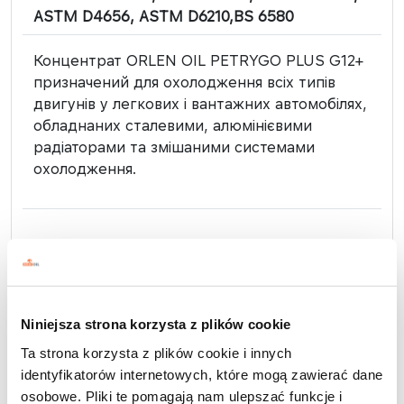
ASTM D4656, ASTM D6210,BS 6580
Концентрат ORLEN OIL PETRYGO PLUS G12+
призначений для охолодження всіх типів
двигунів у легкових і вантажних автомобілях,
обладнаних сталевими, алюмінієвими
радіаторами та змішаними системами
охолодження.
COOLANT
ORLEN OIL PETRYGO Q
Niniejsza strona korzysta z plików cookie
Ta strona korzysta z plików cookie i innych
NEW Концентрат
identyfikatorów internetowych, które mogą zawierać dane
osobowe. Pliki te pomagają nam ulepszać funkcje i