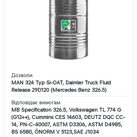
Дозволи
MAN 324 Typ Si-OAT, Daimler Truck Fluid
Release 29D120 (Mercedes Benz 326.5)
Відповідає вимогам
MB Specification 326.5, Volkswagen TL 774 G
(G12++), Cummins CES 14603, DEUTZ DQC CC-
14, PN-C-40007, ASTM D3306, ASTM D4985,
BS 6580, ÖNORM V 5123,SAE J1034