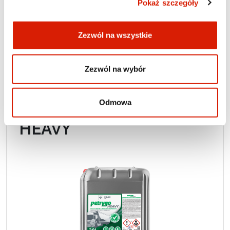
Pokaż szczegóły
радіаторами та змішаними системами
охолодження.
Zezwól na wszystkie
Zezwól na wybór
COOLANT
Odmowa
ORLEN OIL PETRYGO
HEAVY