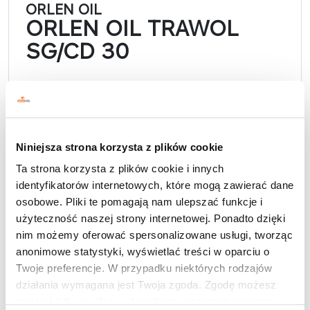
ORLEN OIL
ORLEN OIL TRAWOL
SG/CD 30
Niniejsza strona korzysta z plików cookie
Ta strona korzysta z plików cookie i innych
identyfikatorów internetowych, które mogą zawierać dane
osobowe. Pliki te pomagają nam ulepszać funkcje i
użyteczność naszej strony internetowej. Ponadto dzięki
nim możemy oferować spersonalizowane usługi, tworząc
anonimowe statystyki, wyświetlać treści w oparciu o
Twoje preferencje. W przypadku niektórych rodzajów
Quality
działania wymagana jest Twoja zgoda. Zgodę możesz
API: SG/CD
zmienić lub wycofać w dowolnym momencie poprzez