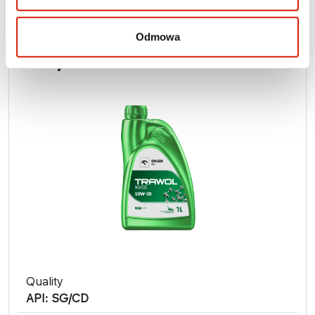
ORLEN OIL
ORLEN OIL TRAWOL
Odmowa
SG/CD 10W-30
Quality
API: SG/CD