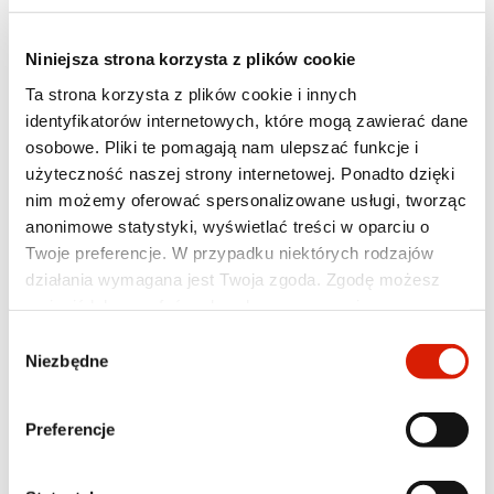
Niniejsza strona korzysta z plików cookie
Ta strona korzysta z plików cookie i innych
identyfikatorów internetowych, które mogą zawierać dane
osobowe. Pliki te pomagają nam ulepszać funkcje i
użyteczność naszej strony internetowej. Ponadto dzięki
nim możemy oferować spersonalizowane usługi, tworząc
anonimowe statystyki, wyświetlać treści w oparciu o
Twoje preferencje. W przypadku niektórych rodzajów
działania wymagana jest Twoja zgoda. Zgodę możesz
Kajetan Kajetanowicz, jako Ambasador
ORLEN OIL
, od
zmienić lub wycofać w dowolnym momencie poprzez
lat reprezentuje wartości bliskie marce –
ustawienia preferencji w tym oknie, które możesz
Wybór
niezawodność, jakość i osiągi w ekstremalnych
otworzyć w dowolnym momencie w sekcji
Polityka
Niezbędne
zgody
warunkach. Jego udział w rajdzie to nie tylko walka o
prywatności
. Poszczególne rodzaje plików cookies oraz
kolejne sportowe sukcesy, ale także potwierdzenie
więcej informacji znajdziesz w poniższej tabeli. W
Preferencje
roli ORLEN OIL jako partnera, który wspiera swoje
przypadku pytań lub w celu realizacji swoich praw
technologie w najbardziej wymagających
prosimy o kontakt z Inspektorem Ochrony Danych.
środowiskach.