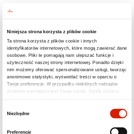
MAX EXPERT
ORLEN OIL MAX EXPERT
A5/B5 0W-30
Niniejsza strona korzysta z plików cookie
Ta strona korzysta z plików cookie i innych
identyfikatorów internetowych, które mogą zawierać dane
osobowe. Pliki te pomagają nam ulepszać funkcje i
użyteczność naszej strony internetowej. Ponadto dzięki
nim możemy oferować spersonalizowane usługi, tworząc
anonimowe statystyki, wyświetlać treści w oparciu o
Twoje preferencje. W przypadku niektórych rodzajów
działania wymagana jest Twoja zgoda. Zgodę możesz
zmienić lub wycofać w dowolnym momencie poprzez
ustawienia preferencji w tym oknie, które możesz
Wybór
otworzyć w dowolnym momencie w sekcji
Polityka
Niezbędne
zgody
prywatności
. Poszczególne rodzaje plików cookies oraz
Jakość
więcej informacji znajdziesz w poniższej tabeli. W
Preferencje