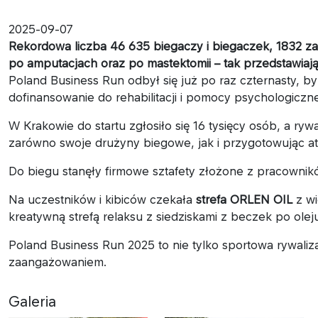
2025-09-07
Rekordowa liczba 46 635 biegaczy i biegaczek, 1832 z
po amputacjach oraz po mastektomii – tak przedstawiają 
Poland Business Run odbył się już po raz czternasty, b
dofinansowanie do rehabilitacji i pomocy psychologiczn
W Krakowie do startu zgłosiło się 16 tysięcy osób, a ryw
zarówno swoje drużyny biegowe, jak i przygotowując atr
Do biegu stanęły firmowe sztafety złożone z pracownikó
Na uczestników i kibiców czekała
strefa ORLEN OIL
z wi
kreatywną strefą relaksu z siedziskami z beczek po olej
Poland Business Run 2025 to nie tylko sportowa rywaliz
zaangażowaniem.
Galeria