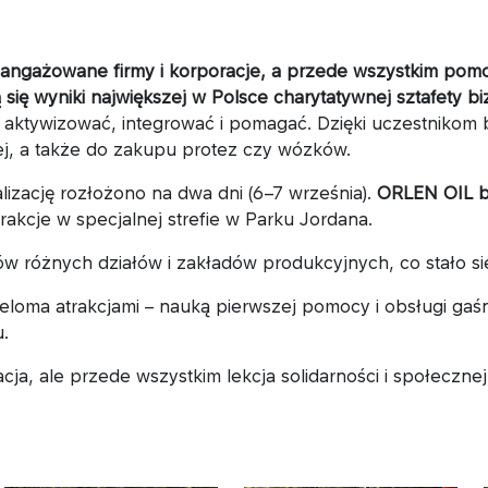
aangażowane firmy i korporacje, a przede wszystkim pom
się wyniki największej w Polsce charytatywnej sztafety b
y aktywizować, integrować i pomagać. Dzięki uczestnikom 
ej, a także do zakupu protez czy wózków.
alizację rozłożono na dwa dni (6–7 września).
ORLEN OIL b
akcje w specjalnej strefie w Parku Jordana.
w różnych działów i zakładów produkcyjnych, co stało się
eloma atrakcjami – nauką pierwszej pomocy i obsługi gaśni
u.
acja, ale przede wszystkim lekcja solidarności i społecz